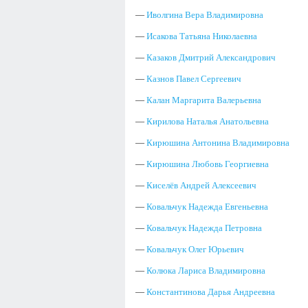
—
Иволгина Вера Владимировна
—
Исакова Татьяна Николаевна
—
Казаков Дмитрий Александрович
—
Казнов Павел Сергеевич
—
Калан Маргарита Валерьевна
—
Кирилова Наталья Анатольевна
—
Кирюшина Антонина Владимировна
—
Кирюшина Любовь Георгиевна
—
Киселёв Андрей Алексеевич
—
Ковальчук Надежда Евгеньевна
—
Ковальчук Надежда Петровна
—
Ковальчук Олег Юрьевич
—
Колюка Лариса Владимировна
—
Константинова Дарья Андреевна