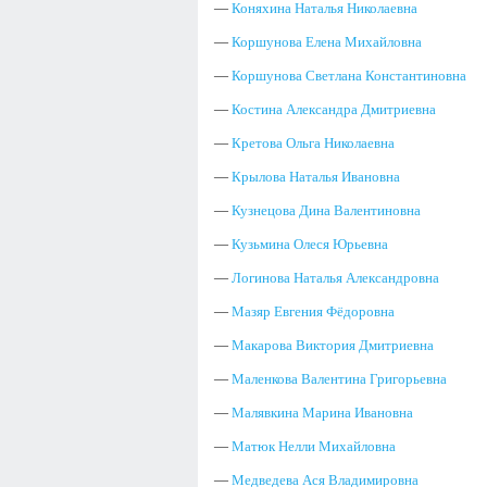
—
Коняхина Наталья Николаевна
—
Коршунова Елена Михайловна
—
Коршунова Светлана Константиновна
—
Костина Александра Дмитриевна
—
Кретова Ольга Николаевна
—
Крылова Наталья Ивановна
—
Кузнецова Дина Валентиновна
—
Кузьмина Олеся Юрьевна
—
Логинова Наталья Александровна
—
Мазяр Евгения Фёдоровна
—
Макарова Виктория Дмитриевна
—
Маленкова Валентина Григорьевна
—
Малявкина Марина Ивановна
—
Матюк Нелли Михайловна
—
Медведева Ася Владимировна