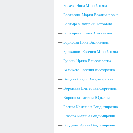
—
Божева Инна Михайловна
—
Болдисова Мария Владимировна
—
Болдырев Валерий Петрович
—
Болдырева Елена Алексеевна
—
Борисова Инна Васильевна
—
Брюханова Евгения Михайловна
—
Буцких Ирина Вячеславовна
—
Велижева Евгения Викторовна
—
Вещева Лидия Владимировна
—
Воронина Екатерина Сергеевна
—
Воронова Татьяна Юрьевна
—
Галина Кристина Владимировна
—
Глазова Марина Владимировна
—
Гордеева Ирина Владимировна