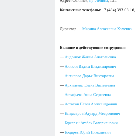
Адрес:
Обнинск,
пр. Ленина
, 131.
Контактные телефоны:
+7 (484) 393-03-16,
Директор —
Марина Алексеевна Хоменко
.
Бывшие и действующие сотрудники:
—
Андриюк Жанна Анатольевна
—
Аникин Вадим Владимирович
—
Антипова Дарья Викторовна
—
Архипенко Елена Васильевна
—
Астафьева Анна Сергеевна
—
Астахов Павел Александрович
—
Багдасаров Эдуард Месропович
—
Бджарян Агабек Валерианович
—
Бодарев Юрий Николаевич