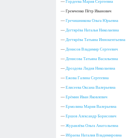
—
Гордеева Мария Сергеевна
— Гремченко Пётр Иванович
—
Гречишникова Ольга Юрьевна
—
Дегтярёва Наталья Николаевна
—
Дегтярёва Татьяна Иннокентьевна
—
Денисов Владимир Сергеевич
—
Денисова Татьяна Васильевна
—
Дроздова Лидия Николаевна
—
Ежова Галина Сергеевна
—
Елисеева Оксана Валерьевна
—
Ерёмин Иван Яковлевич
—
Ермолина Мария Валерьевна
—
Ершов Александр Борисович
—
Журавлёва Ольга Анатольевна
—
Ибраева Наталия Владимировна