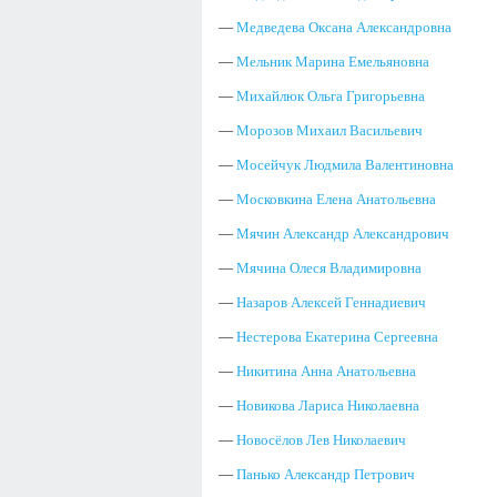
—
Медведева Оксана Александровна
—
Мельник Марина Емельяновна
—
Михайлюк Ольга Григорьевна
—
Морозов Михаил Васильевич
—
Мосейчук Людмила Валентиновна
—
Московкина Елена Анатольевна
—
Мячин Александр Александрович
—
Мячина Олеся Владимировна
—
Назаров Алексей Геннадиевич
—
Нестерова Екатерина Сергеевна
—
Никитина Анна Анатольевна
—
Новикова Лариса Николаевна
—
Новосёлов Лев Николаевич
—
Панько Александр Петрович