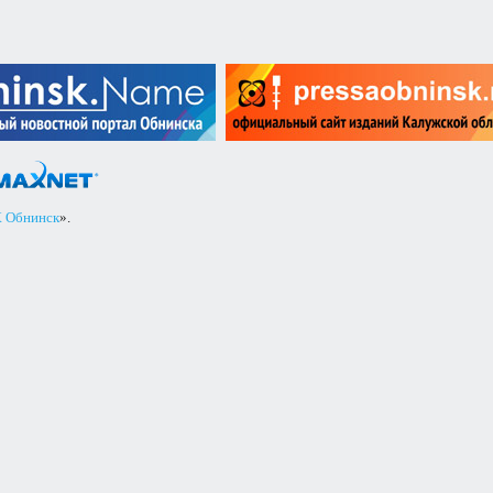
 Обнинск
».