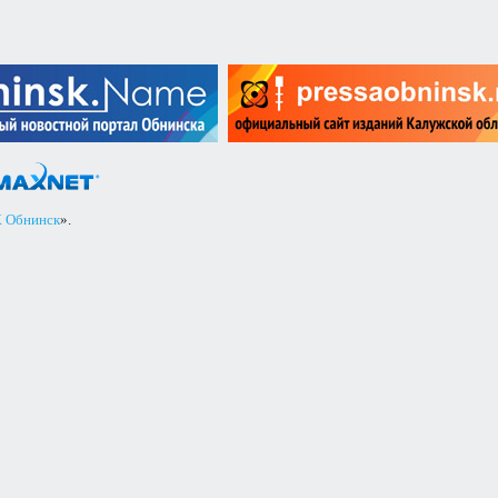
 Обнинск
».