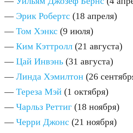
—
Уильям Джозеф Бёрнс
(4 апр
—
Эрик Робертс
(18 апреля)
—
Том Хэнкс
(9 июля)
—
Ким Кэттролл
(21 августа)
—
Цай Инвэнь
(31 августа)
—
Линда Хэмилтон
(26 сентябр
—
Тереза Мэй
(1 октября)
—
Чарльз Реттиг
(18 ноября)
—
Черри Джонс
(21 ноября)