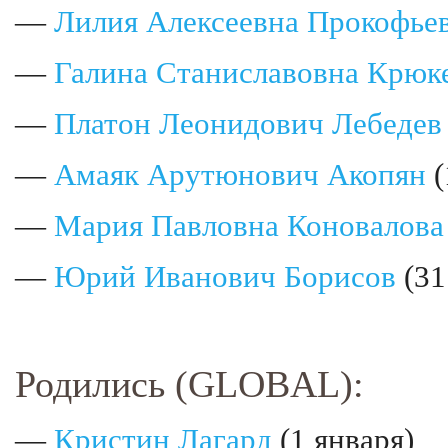
—
Лилия Алексеевна Прокофье
—
Галина Станиславовна Крюк
—
Платон Леонидович Лебедев
—
Амаяк Арутюнович Акопян
(
—
Мария Павловна Коновалова
—
Юрий Иванович Борисов
(31
Родились (GLOBAL):
—
Кристин Лагард
(1 января)