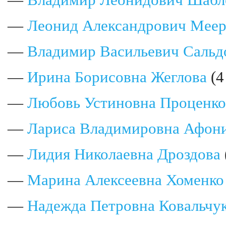
—
Владимир Леонидович Шабл
—
Леонид Александрович Мее
—
Владимир Васильевич Сальд
—
Ирина Борисовна Жеглова
(4
—
Любовь Устиновна Проценко
—
Лариса Владимировна Афон
—
Лидия Николаевна Дроздова
—
Марина Алексеевна Хоменко
—
Надежда Петровна Ковальчу