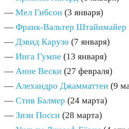
—
Мел Гибсон
(3 января)
—
Франк-Вальтер Штайнмайер
—
Дэвид Карузо
(7 января)
—
Инга Гумпе
(13 января)
—
Анне Вески
(27 февраля)
—
Алехандро Джамматтеи
(9 м
—
Стив Балмер
(24 марта)
—
Зизи Посси
(28 марта)