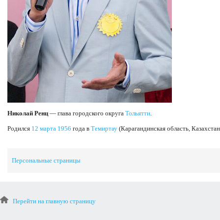
Николай Ренц
— глава городского округа
Тольятти
.
Родился
12 марта
1956
года в
Темиртау
(Карагандинская область, Казахстан
Персональные страницы
Перейти на главную страницу