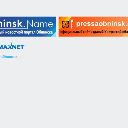
 Обнинск
».