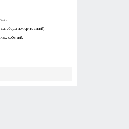
тями.
рты, сборы пожертвований).
нных событий.