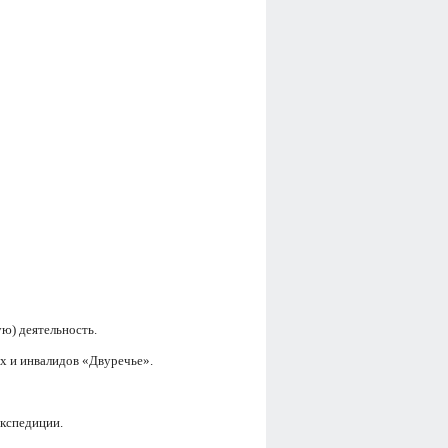
ю) деятельность.
х и инвалидов «Двуречье».
экспедиции.