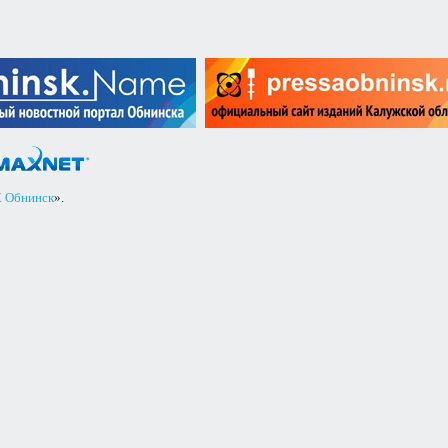
 Обнинск
».