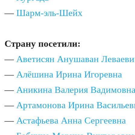
—
Шарм-эль-Шейх
Страну посетили:
—
Аветисян Анушаван Леваеви
—
Алёшина Ирина Игоревна
—
Аникина Валерия Вадимовн
—
Артамонова Ирина Васильев
—
Астафьева Анна Сергеевна