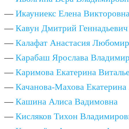
—
Икауниекс Елена Викторовн
—
Кавун Дмитрий Геннадьевич
—
Калафат Анастасия Любомир
—
Карабаш Ярослава Владими
—
Каримова Екатерина Виталь
—
Качанова-Махова Екатерина
—
Кашина Алиса Вадимовна
—
Кисляков Тихон Владимиров