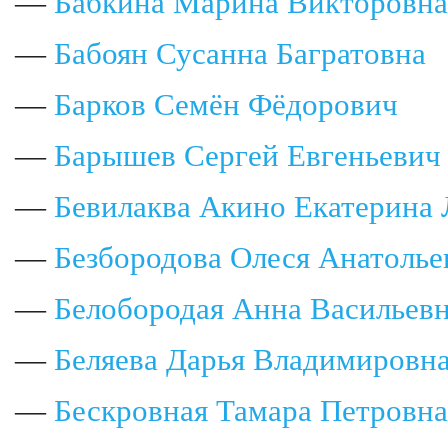
—
Бабкина Марина Викторовна
—
Бабоян Сусанна Багратовна
—
Барков Семён Фёдорович
—
Барышев Сергей Евгеньевич
—
Бевилаква Акино Екатерина 
—
Безбородова Олеся Анатолье
—
Белобородая Анна Васильев
—
Беляева Дарья Владимировн
—
Бескровная Тамара Петровна