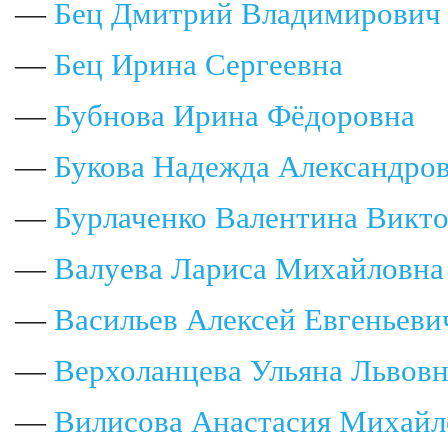
—
Бец Дмитрий Владимирович
—
Бец Ирина Сергеевна
—
Бубнова Ирина Фёдоровна
—
Букова Надежда Александро
—
Бурлаченко Валентина Викт
—
Валуева Лариса Михайловна
—
Васильев Алексей Евгеньеви
—
Верхоланцева Ульяна Львовн
—
Вилисова Анастасия Михайл