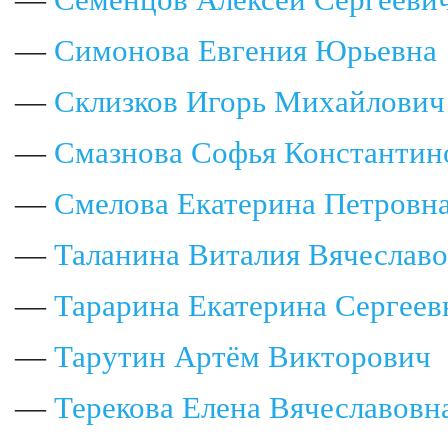
—
Семенцов Алексей Сергееви
—
Симонова Евгения Юрьевна
—
Склизков Игорь Михайлович
—
Смазнова Софья Константин
—
Смелова Екатерина Петровн
—
Таланина Виталия Вячеслав
—
Тарарина Екатерина Сергеев
—
Тарутин Артём Викторович
—
Терекова Елена Вячеславовн