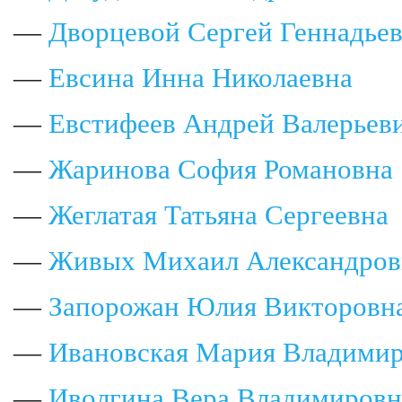
—
Дворцевой Сергей Геннадье
—
Евсина Инна Николаевна
—
Евстифеев Андрей Валерьев
—
Жаринова София Романовна
—
Жеглатая Татьяна Сергеевна
—
Живых Михаил Александров
—
Запорожан Юлия Викторовн
—
Ивановская Мария Владими
—
Иволгина Вера Владимировн