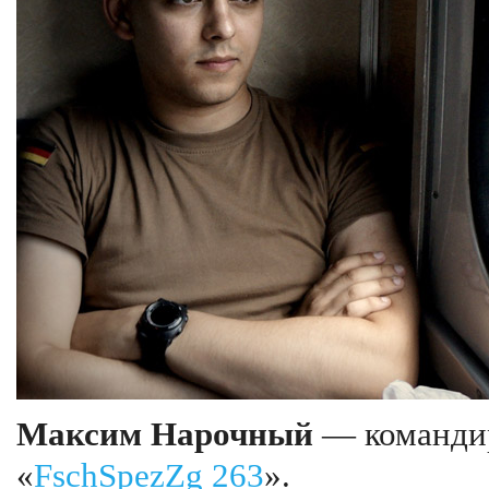
Максим Нарочный
— командир
«
FschSpezZg 263
».