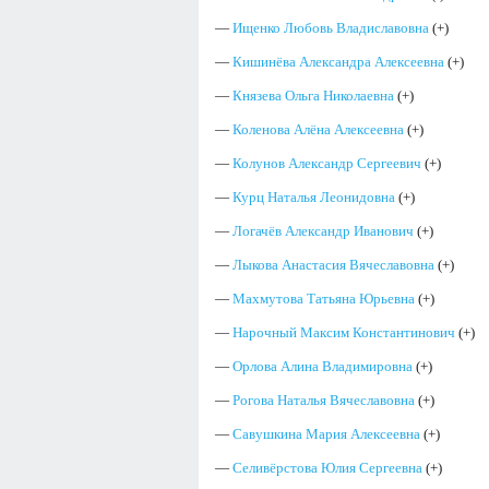
—
Ищенко Любовь Владиславовна
(+)
—
Кишинёва Александра Алексеевна
(+)
—
Князева Ольга Николаевна
(+)
—
Коленова Алёна Алексеевна
(+)
—
Колунов Александр Сергеевич
(+)
—
Курц Наталья Леонидовна
(+)
—
Логачёв Александр Иванович
(+)
—
Лыкова Анастасия Вячеславовна
(+)
—
Махмутова Татьяна Юрьевна
(+)
—
Нарочный Максим Константинович
(+)
—
Орлова Алина Владимировна
(+)
—
Рогова Наталья Вячеславовна
(+)
—
Савушкина Мария Алексеевна
(+)
—
Селивёрстова Юлия Сергеевна
(+)