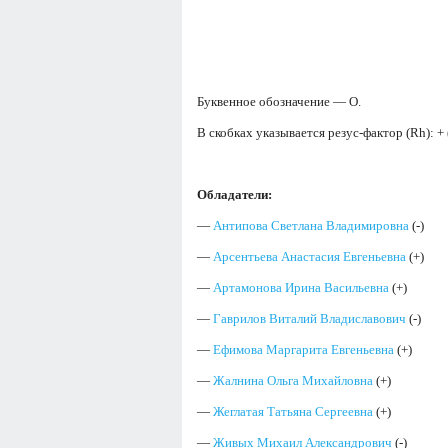
Буквенное обозначение — O.
В скобках указывается резус-фактор (Rh): +
Обладатели:
—
Антипова Светлана Владимировна
(-)
—
Арсентьева Анастасия Евгеньевна
(+)
—
Артамонова Ирина Васильевна
(+)
—
Гаврилов Виталий Владиславович
(-)
—
Ефимова Маргарита Евгеньевна
(+)
—
Жалнина Ольга Михайловна
(+)
—
Жеглатая Татьяна Сергеевна
(+)
—
Живых Михаил Александрович
(-)