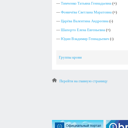
—
Тимченко Татьяна Геннадьевна
(+)
—
Фомичёва Светлана Маратовна
(+)
—
Царёва Валентина Андреевна
(-)
—
Шапорто Елена Евгеньевна
(+)
—
Юдин Владимир Геннадьевич
(-)
Группы крови
Перейти на главную страницу