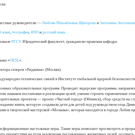
ске.
лассные руководители —
Любовь Михайловна Щигорева
и
Антонина Антоньев
й язык
,
география
,
ИЗО
и
русский язык
.
илиале
РГСУ
. Юридический факультет, гражданско-правовая кафедра.
зыка «
OESL
».
тора галереи «Риджина» (Москва).
еждународно-технических связей в Институте глобальной ядерной безопасно
ционных образовательных программ. Проводит лидерские программы, направл
итие навыков постановки и реализации целей, умение строить гармоничные от
орительных проектов — проект «Чистый город» (Обнинск), сбор средств на сл
 издание книги, которую создавали дети для детей под руководством отца Ди
ками в творческой мастерской «Мозаика», которая находится в городе Лобня п
ансформационные настольные игры. Такие игры помогают просмотреть и про
явить препятствия на пути реализации поставленных жизненных целей, осознать