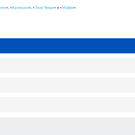
нга
», «
Крокодил
», «
Лила Чакра
» и «
Мафия
».