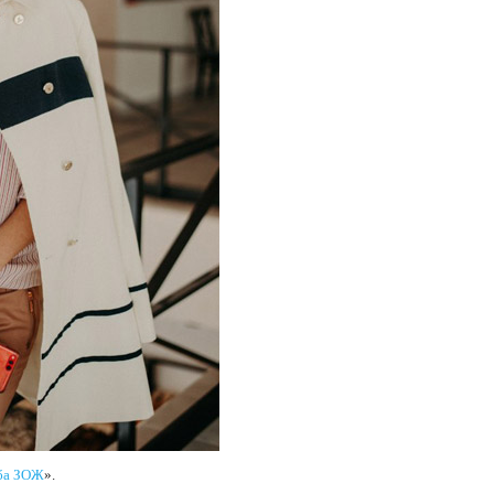
ба ЗОЖ
».