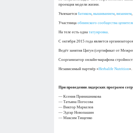
проекция модели жизни.
Увлекается
батиком
,
вышиванием
,
вязанием
Участница
обнинского сообщества ценител
На теле есть одна
татуировка
.
С октября 2015 года является организатор
Ведёт занятия Цигун (сертификат от Межре
Соорганизатор онлайн-марафона стройности
Независимый партнёр «
Herbalife Nutrition
».
При проведении лидерских программ сотру
— Ксения Прянишникова
— Татьяна Погосова
— Виктор Маркелов
— Эдгар Новопашин
— Максим Тищенко