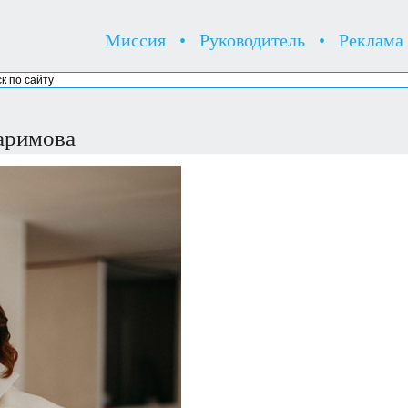
Миссия
•
Руководитель
•
Реклама
аримова