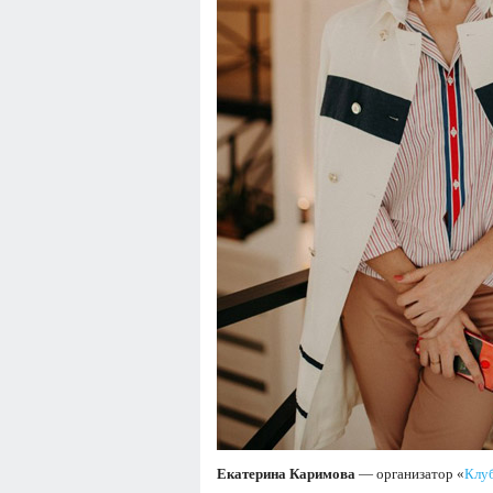
Екатерина Каримова
— организатор «
Клу