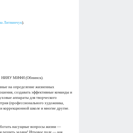
на Литвинчук
).
сти НИЯУ МИФИ (Обнинск).
енные на определение жизненных
ношения, создавать эффективные команды и
уховые аппараты для творческого
митрия (профессионального художника,
ри коррекционной школе и многие другие.
работать насущные вопросы жизни —
 и решить задачи! Игровое поле — как