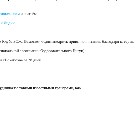
,
квиллингом
и шитьём.
ей Индии
.
ом Клуба ЗОЖ. Помогает людям внедрить привычки питания, благодаря которым
гиональной ассоциации Оздоровительного Цигун).
 «Покабока» за 28 дней.
дничает с такими известными тренерами, как: