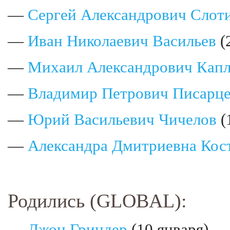
—
Сергей Александрович Слот
—
Иван Николаевич Васильев
(
—
Михаил Александрович Кап
—
Владимир Петрович Писарц
—
Юрий Васильевич Чичелов
(
—
Александра Дмитриевна Кос
Родились (GLOBAL):
—
Джон Гриндер
(10 января)