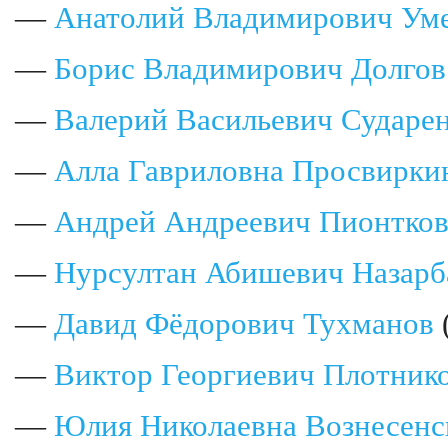
—
Анатолий Владимирович Ум
—
Борис Владимирович Долгов
—
Валерий Васильевич Сударе
—
Алла Гавриловна Просвирки
—
Андрей Андреевич Пионтко
—
Нурсултан Абишевич Назарб
—
Давид Фёдорович Тухманов
—
Виктор Георгиевич Плотник
—
Юлия Николаевна Вознесенс