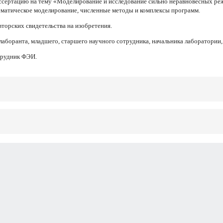
ссертацию на тему «Моделирование и исследование сильно неравновесных ре
ематическое моделирование, численные методы и комплексы программ.
торских свидетельства на изобретения.
лаборанта, младшего, старшего научного сотрудника, начальника лаборатории
трудник ФЭИ.