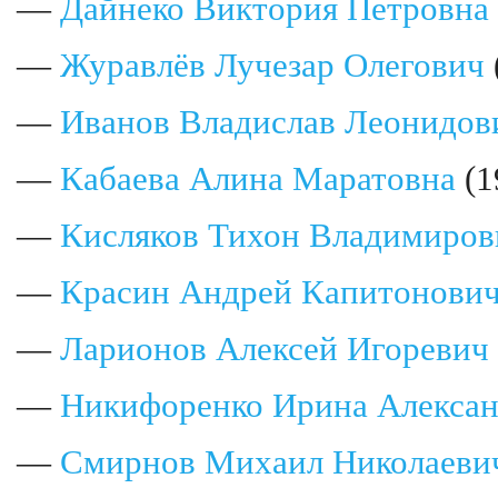
—
Дайнеко Виктория Петровна
—
Журавлёв Лучезар Олегович
—
Иванов Владислав Леонидов
—
Кабаева Алина Маратовна
(1
—
Кисляков Тихон Владимиров
—
Красин Андрей Капитонови
—
Ларионов Алексей Игоревич
—
Никифоренко Ирина Алекса
—
Смирнов Михаил Николаеви