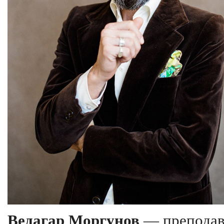
Ведагар Моргунов
— преподав