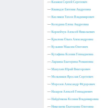
—
Казаков Сергей Сергеевич
—
Квавидзе Евгения Андреевна
—
Кисляков Тихон Владимирович
—
Колодина Елена Андреевна
—
Корнейчук Алексей Николаевич
—
Крылова Ольга Александровна
—
Кузьмин Максим Олегович
—
Кутафина Ксения Геннадиевна
—
Ларкина Екатерина Романовна
—
Манухин Юрий Викторович
—
Мельников Ярослав Сергеевич
—
Морозов Александр Фёдорович
—
Назаров Алексей Геннадиевич
—
Найдёнкова Ксения Владимировна
—
Николаева Екатерина Олеговна