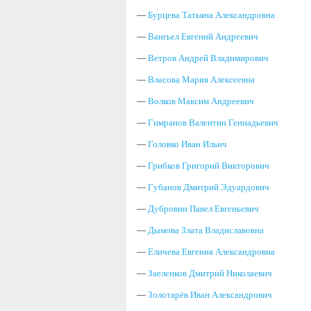
—
Бурцева Татьяна Александровна
—
Вангьел Евгений Андреевич
—
Ветров Андрей Владимирович
—
Власова Мария Алексеевна
—
Волков Максим Андреевич
—
Гимранов Валентин Геннадьевич
—
Головко Иван Ильич
—
Грибков Григорий Викторович
—
Губанов Дмитрий Эдуардович
—
Дубровин Павел Евгеньевич
—
Дымова Злата Владиславовна
—
Еличева Евгения Александровна
—
Заеленков Дмитрий Николаевич
—
Золотарёв Иван Александрович