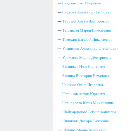
—
Судаков Олег Игоревич
—
Сухарев Александр Егорович
—
Тарутин Артём Викторович
—
Теплякова Мария Николаевна
—
Тимохин Евгений Николаевич
—
Ульяненко Александр Степанович
—
Урожаева Мария Дмитриевна
—
Филипьев Илья Сергеевич
—
Фокина Виктория Романовна
—
Чашкова Ольга Игоревна
—
Черников Антон Юрьевич
—
Черноусова Юлия Михайловна
—
Шаймарданова Регина Фаилевна
—
Шишкина Динара Саяфовна
—
Щукина Мария Андреевна