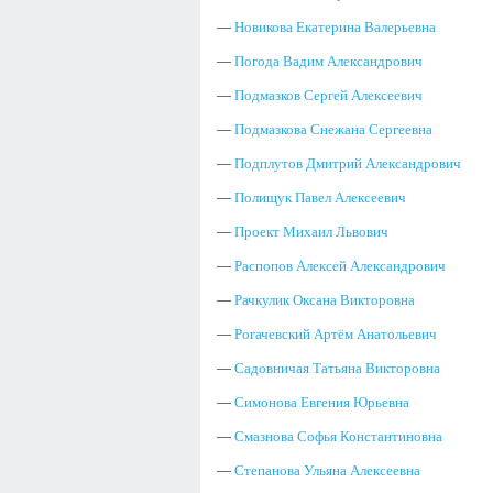
—
Новикова Екатерина Валерьевна
—
Погода Вадим Александрович
—
Подмазков Сергей Алексеевич
—
Подмазкова Снежана Сергеевна
—
Подплутов Дмитрий Александрович
—
Полищук Павел Алексеевич
—
Проект Михаил Львович
—
Распопов Алексей Александрович
—
Рачкулик Оксана Викторовна
—
Рогачевский Артём Анатольевич
—
Садовничая Татьяна Викторовна
—
Симонова Евгения Юрьевна
—
Смазнова Софья Константиновна
—
Степанова Ульяна Алексеевна