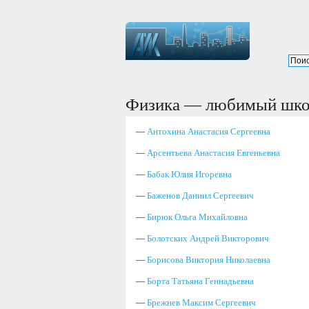
Физика — любимый шко
—
Антохина Анастасия Сергеевна
—
Арсентьева Анастасия Евгеньевна
—
Бабак Юлия Игоревна
—
Баженов Даниил Сергеевич
—
Бирюк Ольга Михайловна
—
Болотских Андрей Викторович
—
Борисова Виктория Николаевна
—
Борта Татьяна Геннадьевна
—
Брежнев Максим Сергеевич