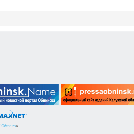
 Обнинск
».