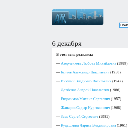
6 декабря
В этот день родились:
—
Аверченкова Любовь Михайловна
(1989)
—
Балуев Александр Николаевич
(1958)
—
Викулин Владимир Васильевич
(1947)
—
Довбенко Андрей Николаевич
(1986)
—
Евдокимов Михаил Сергеевич
(1957)
—
Жапаров Садыр Нургожоевич
(1968)
—
Заец Сергей Сергеевич
(1985)
—
Кудашкина Лариса Владимировна
(1961)