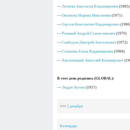
—
Литяева Анастасия Владимировна
(1985)
—
Овсянова Марина Николаевна
(1971)
—
Олухов Константин Владимирович
(1986
—
Романий Андрей Станиславович
(1970)
—
Самбуров Дмитрий Анатольевич
(1972)
—
Сонькина Елена Владимировна
(1984)
—
Хмельницкий Анатолий Казимирович
(19
В этот день родились (GLOBAL):
—
Эндрю Куомо
(1957)
<<<
5 декабря
Календарь