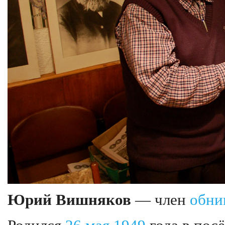
Юрий Вишняков
— член
обни