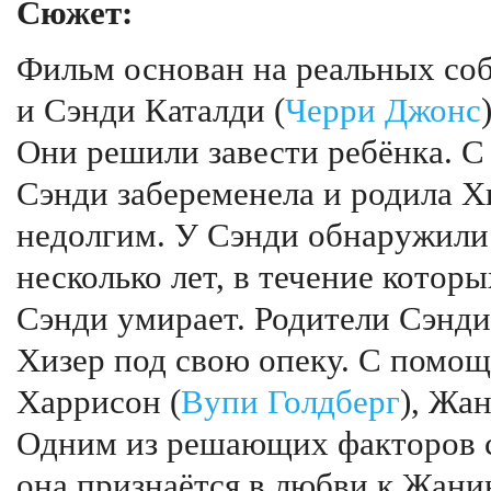
Сюжет:
Фильм основан на реальных со
и Сэнди Каталди (
Черри Джонс
Они решили завести ребёнка. 
Сэнди забеременела и родила Х
недолгим. У Сэнди обнаружил
несколько лет, в течение кото
Сэнди умирает. Родители Сэнди
Хизер под свою опеку. С помо
Харрисон (
Вупи Голдберг
), Жан
Одним из решающих факторов с
она признаётся в любви к Жанин