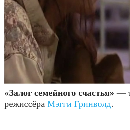
«Залог семейного счастья»
— т
режиссёра
Мэгги Гринволд
.