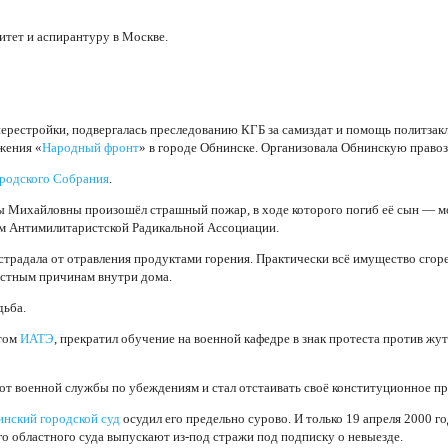
итет и аспирантуру в Москве.
ерестройки, подвергалась преследованию КГБ за самиздат и помощь политзак
жения «
Народный фронт
» в городе Обнинске. Организовала Обнинскую право
ородского Собрания
.
яны Михайловны произошёл страшный пожар, в ходе которого погиб её сын —
ном Антимилитаристской Радикальной Ассоциации.
острадала от отравления продуктами горения. Практически всё имущество сго
естным причинам внутри дома.
дьба.
нтом
ИАТЭ
, прекратил обучение на военной кафедре в знак протеста против жу
 от военной службы по убеждениям и стал отстаивать своё конституционное пра
нский городской суд
осудил его предельно сурово. И только 19 апреля 2000 г
 областного суда выпускают из-под стражи под подписку о невыезде.