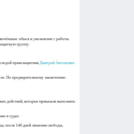
лючённым: обыск и увольнение с работы.
защитную группу.
 молодой правозащитник
Дмитрий Антонович
рело. По предварительному заключению
тких действий, которые приказали выполнять
во в судах.
ода, после 146 дней лишения свободы,