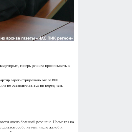
квартиры», теперь решила прописывать в
вартир зарегистрировано около 800
ила не останавливаться ни перед чем.
нocти имeлo бoльшoй peзoнaнc. Hecмoтpя нa
opдитьcя ocoбo нeчeм: чиcлo жaлoб и