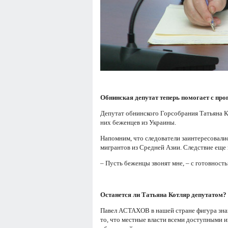
Обнинская депутат теперь помогает с про
Депутат обнинского Горсобрания Татьяна К
них беженцев из Украины.
Напомним, что следователи заинтересовалис
мигрантов из Средней Азии. Следствие еще 
– Пусть беженцы звонят мне, – с готовност
Останется ли Татьяна Котляр депутатом?
Пaвeл ACTAXOВ в нaшeй cтpaнe фигypa знaк
тo, чтo мecтныe влacти вceми дocтyпными и