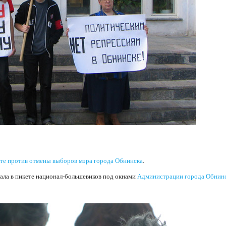
те против отмены выборов мэра города Обнинска
.
вала в пикете национал-большевиков под окнами
Администрации города Обнин