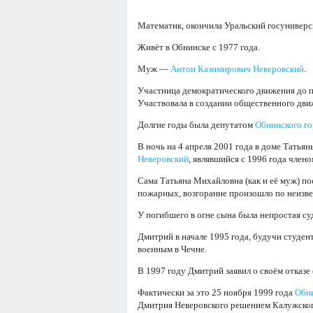
Математик, окончила Уральский госуниверс
Живёт в Обнинске с 1977 года.
Муж —
Антон Казимирович Неверовский
.
Участница демократического движения до п
Участвовала в создании общественного дви
Долгие годы была депутатом
Обнинского г
В ночь на 4 апреля 2001 года в доме Тать
Неверовский
, являвшийся с 1996 года чле
Сама Татьяна Михайловна (как и её муж) п
пожарных, возгорание произошло по неизв
У погибшего в огне сына была непростая су
Дмитрий в начале 1995 года, будучи студе
военным в Чечне.
В 1997 году Дмитрий заявил о своём отказе
Фактически за это 25 ноября 1999 года
Обни
Дмитрия Неверовского решением Калужского