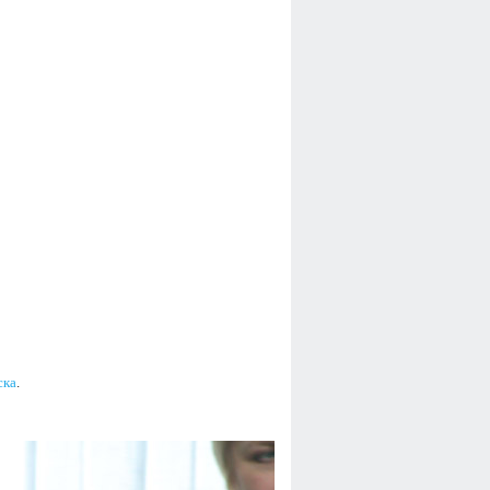
ска
.