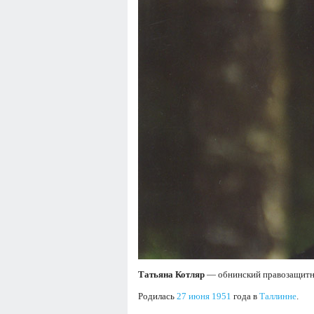
Татьяна Котляр
— обнинский правозащитни
Родилась
27 июня
1951
года в
Таллинне
.