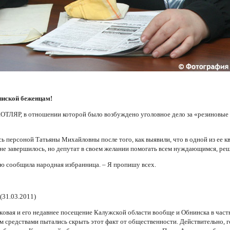
пиской беженцам!
ОТЛЯР, в отношении которой было возбуждено уголовное дело за «резиновые 
ь персоной Татьяны Михайловны после того, как выявили, что в одной из ее к
не завершилось, но депутат в своем желании помогать всем нуждающимся, реш
ью сообщила народная избранница. – Я пропишу всех.
(31.03.2011)
oвaя и eгo нeдaвнee пoceщeниe Кaлyжcкoй oблacти вooбщe и Oбнинcкa в чacт
м cpeдcтвaми пытaлиcь cкpыть этoт фaкт oт oбщecтвeннocти. Дeйcтвитeльнo, г