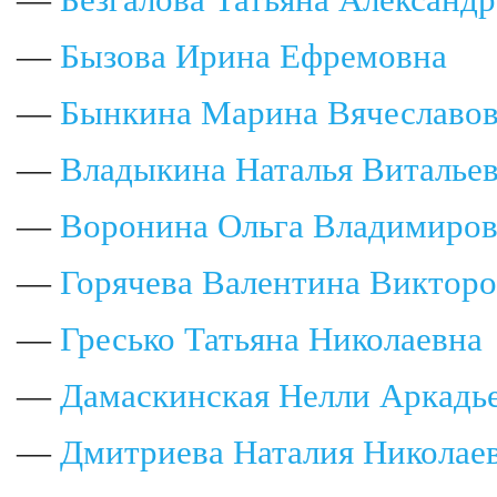
—
Безгалова Татьяна Александ
—
Бызова Ирина Ефремовна
—
Бынкина Марина Вячеславо
—
Владыкина Наталья Виталье
—
Воронина Ольга Владимиро
—
Горячева Валентина Виктор
—
Гресько Татьяна Николаевна
—
Дамаскинская Нелли Аркадь
—
Дмитриева Наталия Николае