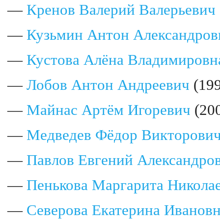
—
Кренов Валерий Валерьевич
—
Кузьмин Антон Александров
—
Кустова Алёна Владимировн
—
Лобов Антон Андреевич
(19
—
Майнас Артём Игоревич
(20
—
Медведев Фёдор Викторови
—
Павлов Евгений Александро
—
Пенькова Маргарита Никола
—
Северова Екатерина Иванов