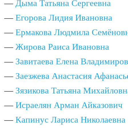
—
Дыма Татьяна Сергеевна
—
Егорова Лидия Ивановна
—
Ермакова Людмила Семёнов
—
Жирова Раиса Ивановна
—
Завитаева Елена Владимиро
—
Заезжева Анастасия Афанась
—
Зязикова Татьяна Михайловн
—
Исраелян Арман Айказович
—
Капинус Лариса Николаевна