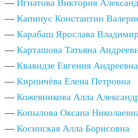
—
Игнатова Виктория Алексан
—
Капинус Константин Валери
—
Карабаш Ярослава Владими
—
Карташова Татьяна Андреев
—
Квавидзе Евгения Андреевна
—
Кирпичёва Елена Петровна
—
Кожевникова Алла Александ
—
Копылова Оксана Николаевн
—
Косинская Алла Борисовна