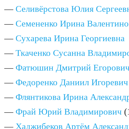
—
Селивёрстова Юлия Сергеев
—
Семененко Ирина Валентино
—
Сухарева Ирина Георгиевна
—
Ткаченко Сусанна Владимир
—
Фатюшин Дмитрий Егорови
—
Федоренко Даниил Игоревич
—
Флянтикова Ирина Александ
—
Фрай Юрий Владимирович
(
—
Хаджибеков Артём Александ