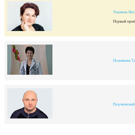
Ушакова Нат
Первый приё
Познякова Т
Разумовский