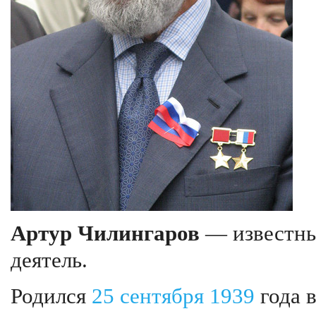
Артур Чилингаров
— известны
деятель.
Родился
25 сентября
1939
года 