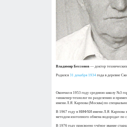
Владимир Бессонов
— доктор технических
Родился
31 декабря
1934
года в деревне Ско
Окончил в 1953 году среднюю школу №3 гор
«инженер-технолог по разделению и приме
имени Л.Я. Карпова (Москва) по специальн
В 1967 году в НИФХИ имени Л.Я. Карпова 
методом изотопного обмена водорода» по с
В 1976 году присвоено учёное звание стар