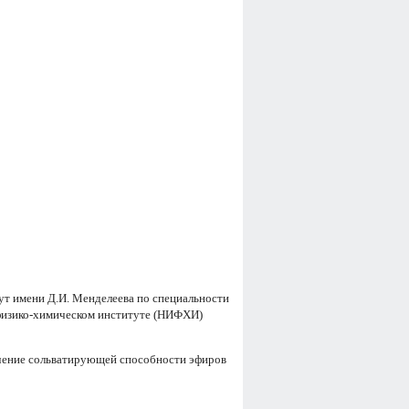
ут имени Д.И. Менделеева по специальности
 физико-химическом институте (НИФХИ)
учение сольватирующей способности эфиров