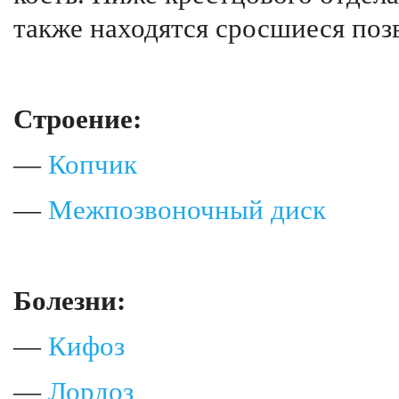
также находятся сросшиеся поз
Строение:
—
Копчик
—
Межпозвоночный диск
Болезни:
—
Кифоз
—
Лордоз