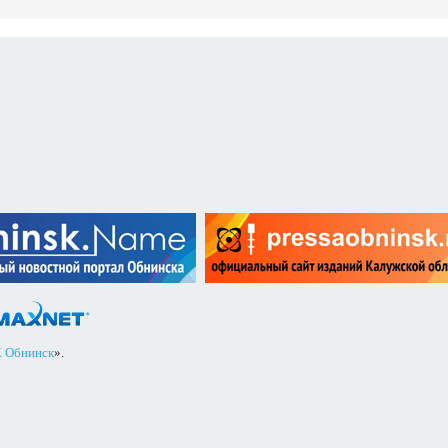
 Обнинск
».