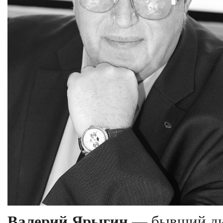
Валерий Ярыгин
— бывший д