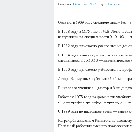
Родился
14 марта
1952
года в
Батуми
.
Окончил в 1969 году среднюю школу №74 в 
В 1978 году в МГУ имени М.В. Ломоносова 
коагуляции» по специальности 01.01.03 — м
В 1982 году присвоено учёное звание доце
В 1994 году в институте математического 
специальности 05.13.18 — математическое 
В 1996 году присвоено учёное звание проф
Автор 105 научных публикаций и 1 моногра
В числе его учеников 1 доктор и 8 кандидат
Работал с 1975 года на должности учебног
года — профессора кафедры прикладной м
С 1999 года по настоящее время — заведу
Награждён дипломом Комитета по высшему о
Почётный работник высшего профессиональ