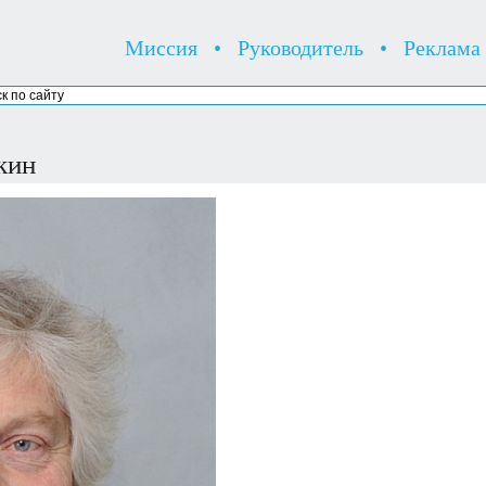
Миссия
•
Руководитель
•
Реклама
кин