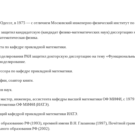
Одессе, в 1975 — с отличием Московский инженерно-физический институт по
защитил кандидатскую (кандидат физико-математических наук) диссертацию 
атематическая физика.
нта по кафедре прикладной математики.
моделирования РАН защитил докторскую диссертацию на тему «Функциональны
моделирование.
ессора по кафедре прикладной математики.
фии, соавтор книги.
ов наук.
о мастер, инженера, ассистента кафедры высшей математики ОФ МИФИ, с 1979 
атематики ОФ МИФИ (ИАТЭ).
ющий кафедрой прикладной математики ИАТЭ.
бразованию РФ (1993), премией имени В.Н. Глазанова (1997), Почётной грам
ного образования РФ (2002).