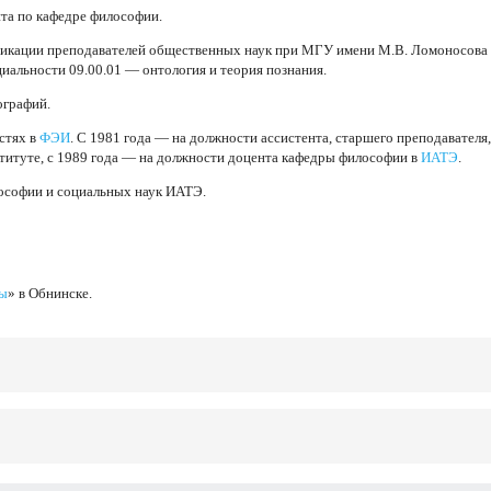
нта по кафедре философии.
фикации преподавателей общественных наук при МГУ имени М.В. Ломоносова
иальности 09.00.01 — онтология и теория познания.
ографий.
стях в
ФЭИ
. С 1981 года — на должности ассистента, старшего преподавателя
итуте, с 1989 года — на должности доцента кафедры философии в
ИАТЭ
.
ософии и социальных наук ИАТЭ.
ры
» в Обнинске.