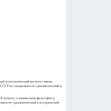
кий технологический институт имени
 СССР по специальности «диалектический и
«К вопросу о взаимосвязи философии и
альности «диалектический и исторический