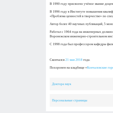
В 1990 году присвоено учёное звание доце
В 1996 году в Институте повышения квали
«Проблема ценностей в творчестве» по спец
Автор более 40 научных публикаций, 5 мон
Работал с 1964 года на инженерных должно
Воронежском инженерно-строительном инст
С 1998 года был профессором кафедры фил
Скончался
21 мая
2018
года.
Похоронен на кладбище «
Кончаловские го
Доктора наук
Персональные страницы