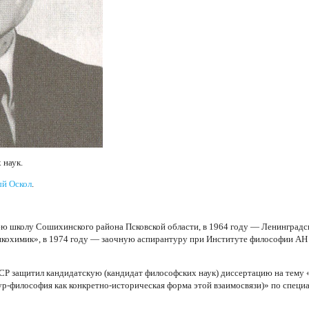
 наук.
й Оскол
.
ю школу Сошихинского района Псковской области, в 1964 году — Ленинградс
икохимик», в 1974 году — заочную аспирантуру при Институте философии АН
Р защитил кандидатскую (кандидат философских наук) диссертацию на тему 
тур-философия как конкретно-историческая форма этой взаимосвязи)» по специ