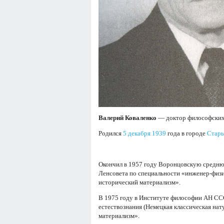
Валерий Коваленко
— доктор философских
Родился
5 декабря
1939
года в городе
Стары
Окончил в 1957 году Воронцовскую средню
Ленсовета по специальности «инженер-физ
исторический материализм».
В 1975 году в Институте философии АН ССС
естествознания (Немецкая классическая на
материализм».