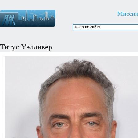
Миссия
Титус Уэлливер