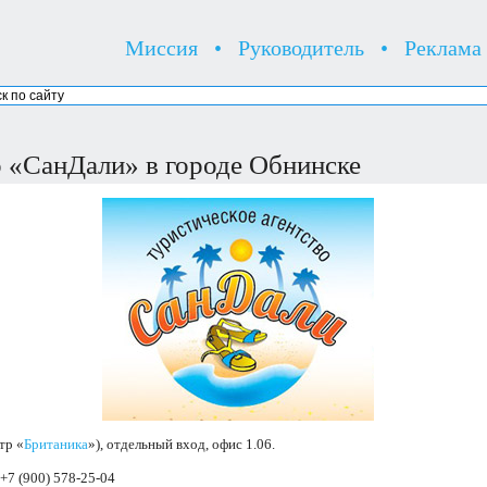
Миссия
•
Руководитель
•
Реклама
о «СанДали» в городе Обнинске
тр «
Британика
»), отдельный вход, офис 1.06.
 +7 (900) 578-25-04