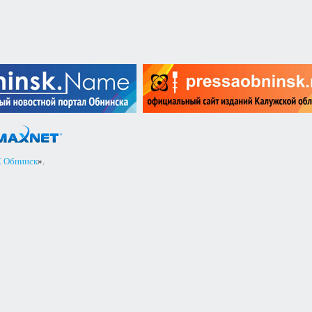
 Обнинск
».