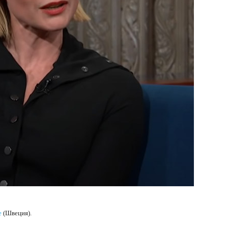
е
(Швеция).