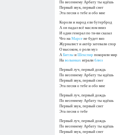
По весеннему Арбату ты идёшь
Первый звук, первый снег
Эта песня о тебе и обо мне
Короли и народ ели бутерброд
А он падал всё маслом вниз
И один генерал по ти-ви сказал
Что на
Марсе
не будет виз
Журналист и актёр затевали спор
О высоком, о роли муз
А
Битлы
и
Шекспир
покоряли мир
На
волынках
играли
блюз
Первый луч, первый дождь
По весеннему Арбату ты идёшь
Первый звук, первый снег
Эта песня о тебе и обо мне
Первый луч, первый дождь
По весеннему Арбату ты идёшь
Первый звук, первый снег
Эта песня о тебе
Первый луч, первый дождь
По весеннему Арбату ты идёшь
Первый звук, первый снег