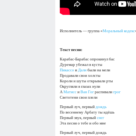
Исполнитель — группа «
Моральный кодекс
Текст песни:
Карабас-Барабас опрокинул бас
Дуремар убежал в кусты
Пикассо
и
Дали
были на мели
Продавали свои холсты
Короли и шуты открывали рты
Округляли в глазах нули
А
Матисс
и
Ван Гог
распивали
грог
Светотени свои плели
Первый луч, первый
дождь
По весеннему Арбату ты идёшь
Первый звук, первый
снег
Эта песня о тебе и обо мне
Первый луч, первый дождь