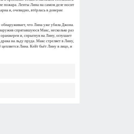
вие пожара. Ленты Лина на самом деле носит
арна и, очевидно, втёрлась в доверие
е обнаруживает, что Лина уже убила Джона.
бнаружив спрятавшуюся Макс, несколько раз
 оранжереи и, спрыгнув на Лину, оглушает
 драка на льду пруда. Макс стреляет в Лину,
ё цепляется Лина. Кейт бьёт Лину в лицо, и