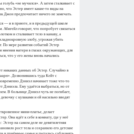
 голубь «не мучился». А затем сталкивает с
о, что Эстер имеет какие-то виды на
 как Джон предпочитает ничего не замечать.
тся — и в приюте, и в предыдущей школе
. Абигейл говорит, что попробует связаться
отком и сталкивает тело в канаву, а
т хладнокровную злобу, угрожая убить
ит. По мере развития событий Эстер
 мнения матери в глазах окружающих, для
ься, что у его жены вновь начались
нет никаких данных об Эстер. Случайно в
аарн». Дозвонившись туда Кейт с
новременно Дэниэл начинает тоже что-то
т Дэниэла. Ему удаётся выбраться, но от
ем. В больнице Дэниэл чуть не погибает,
 девочку с кулаками и ей насильно вводят
откровенное мини-платье, делает
р. Она идёт к себе в комнату, где у неё
: Эстер на самом деле не девятилетняя
новило рост тела и сохранило его детские
ла в приёмные семьи и пыталась соблазнять