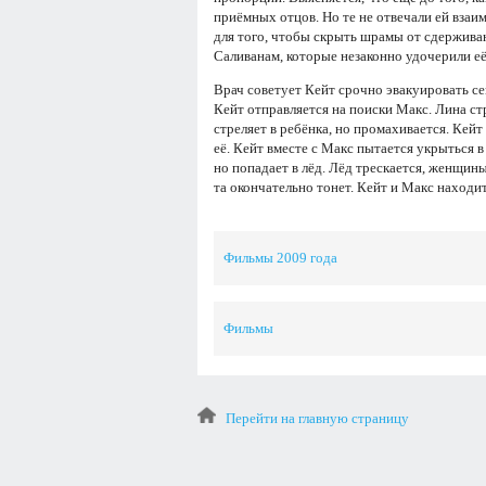
приёмных отцов. Но те не отвечали ей взаи
для того, чтобы скрыть шрамы от сдерживаю
Саливанам, которые незаконно удочерили её
Врач советует Кейт срочно эвакуировать с
Кейт отправляется на поиски Макс. Лина ст
стреляет в ребёнка, но промахивается. Кей
её. Кейт вместе с Макс пытается укрыться в
но попадает в лёд. Лёд трескается, женщин
та окончательно тонет. Кейт и Макс находи
Фильмы 2009 года
Фильмы
Перейти на главную страницу