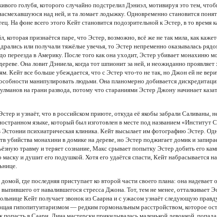
ивого голубя, которого случайно подстрелил Дэниэл, мотивируя это тем, чтобы
насмехавшуюся над ней, и та ломает лодыжку. Одновременно становится понятн
отец. На фоне всего этого Кейт становится подозрительной к Эстер, в то время
 которая признаётся паре, что Эстер, возможно, всё же не так мила, как каже
 дрались или получали тяжёлые увечья, то Эстер непременно оказывалась рядом
о переезда в Америку. После того как она уходит, Эстер убивает монахиню мол
 дереве. Она ловит Дэниела, когда тот шпионит за ней, и неожиданно проявляе
ям. Кейт все больше убеждается, что с Эстер что-то не так, но Джон ей не вер
особности манипулировать людьми. Она планомерно добивается дискредитации
оулманов на грани развода, потому что стараниями Эстер Джону начинает казат
Эстер и узнаёт, что в российском приюте, откуда её якобы забрали Саливаны, 
ностранном языке, который был изготовлен в месте под названием «Институт С
 в Эстонии психиатрическая клиника. Кейт высылает им фотографию Эстер. Од
тв убийства монахини в домике на дереве, но Эстер поджигает домик и запирае
ёзную травму и теряет сознание, Макс срывает попытку Эстер добить его камн
 маску и душит его подушкой. Хотя его удаётся спасти, Кейт набрасывается на
ьнице.
омой, где последняя приступает ко второй части своего плана: она надевает 
пившего от навалившегося стресса Джона. Тот, тем не менее, отталкивает Эсте
ольнице Кейт получает звонок из Саарна и с ужасом узнаёт следующую правду
ающая гипопитуитаризмом — редким гормональным расстройством, которое оста
ак попасть в Саарн, Лина мастерски прикидывалась маленькой девочкой, попада