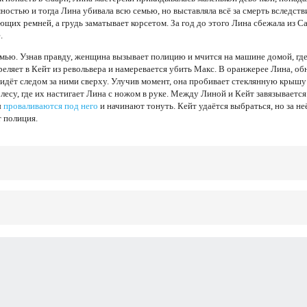
мностью и тогда Лина убивала всю семью, но выставляла всё за смерть вследст
щих ремней, а грудь заматывает корсетом. За год до этого Лина сбежала из Са
.
емью. Узнав правду, женщина вызывает полицию и мчится на машине домой, гд
реляет в Кейт из револьвера и намеревается убить Макс. В оранжерее Лина, о
т идёт следом за ними сверху. Улучив момент, она пробивает стеклянную крышу
 лесу, где их настигает Лина с ножом в руке. Между Линой и Кейт завязывается
ы
проваливаются под него
и начинают тонуть. Кейт удаётся выбраться, но за не
т полиция.