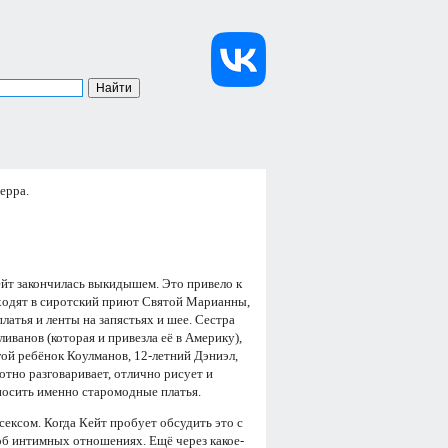
ерра.
ейт закончилась выкидышем. Это привело к
риходят в сиротский приют Святой Марианны,
латья и ленты на запястьях и шее. Сестра
иванов (которая и привезла её в Америку),
угой ребёнок Коулманов, 12-летний Дэниэл,
отно разговаривает, отлично рисует и
 носить именно старомодные платья.
ексом. Когда Кейт пробует обсудить это с
 об интимных отношениях. Ещё через какое-