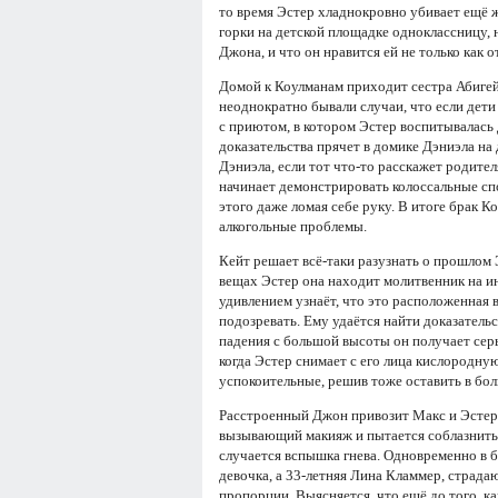
то время Эстер хладнокровно убивает ещё ж
горки на детской площадке одноклассницу, 
Джона, и что он нравится ей не только как 
Домой к Коулманам приходит сестра Абигейл,
неоднократно бывали случаи, что если дети
с приютом, в котором Эстер воспитывалась д
доказательства прячет в домике Дэниэла на
Дэниэла, если тот что-то расскажет родител
начинает демонстрировать колоссальные сп
этого даже ломая себе руку. В итоге брак К
алкогольные проблемы.
Кейт решает всё-таки разузнать о прошлом 
вещах Эстер она находит молитвенник на и
удивлением узнаёт, что это расположенная
подозревать. Ему удаётся найти доказательс
падения с большой высоты он получает серь
когда Эстер снимает с его лица кислородную
успокоительные, решив тоже оставить в бол
Расстроенный Джон привозит Макс и Эстер д
вызывающий макияж и пытается соблазнить вы
случается вспышка гнева. Одновременно в б
девочка, а 33-летняя Лина Кламмер, страд
пропорции. Выясняется, что ещё до того, к