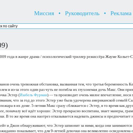
Миссия
•
Руководитель
•
Реклама
09)
09 года в жанре драма / психологический триллер режиссёра Жауме Кольет-С
манов очень тревожная обстановка, вызванная тем, что третья беременность К
голем и из-за этого один раз чуть не погибла их глухонемая дочь Макс. Они п
очка Эстер (
Изабель Фурман
) — та производит очень милое впечатление, нося п
манам, что за год до этого Эстер уже была удочерена американской семьёй Сал
я пожара в их доме. 5-летняя Макс сразу сближается с Эстер, в то время как др
ее, поначалу всё идёт хорошо: Эстер прекрасно воспитана, знает манеры, грам
нки. В то же время она наотрез отказывается надевать джинсы и предпочитает
ейт и Джон обнаруживают, что Эстер шпионит за ними, когда они занимаются с
еожиданно показывает, что для 9-летней девочки она великолепно осведомлена