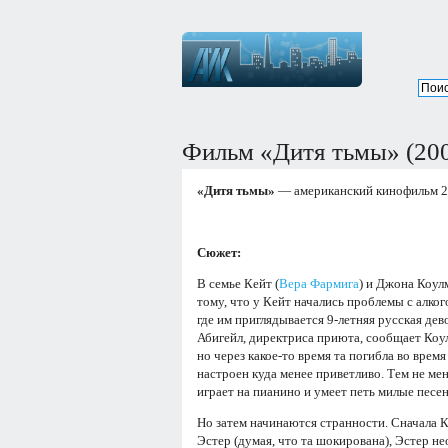
Фильм «Дитя тьмы» (20
«Дитя тьмы»
— американский кинофильм 20
Сюжет:
В семье Кейт (
Вера Фармига
) и Джона Коул
тому, что у Кейт начались проблемы с алко
где им приглядывается 9-летняя русская дев
Абигейл, директриса приюта, сообщает Коул
но через какое-то время та погибла во врем
настроен куда менее приветливо. Тем не мен
играет на пианино и умеет петь милые песе
Но затем начинаются странности. Сначала К
Эстер (думая, что та шокирована), Эстер н