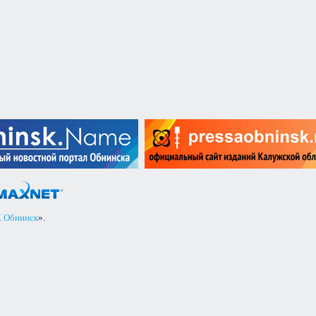
 Обнинск
».