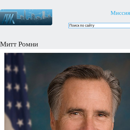
Миссия
Митт Ромни