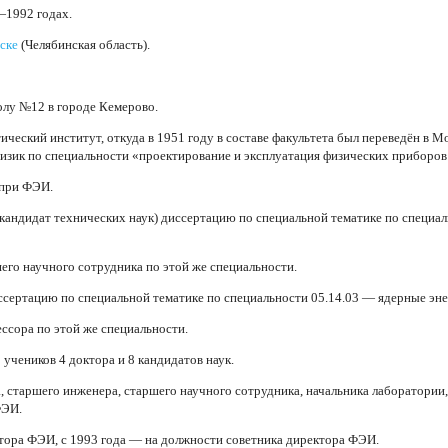
1992 годах.
ске
(Челябинская область).
лу №12 в городе Кемерово.
ический институт, откуда в 1951 году в составе факультета был переведён в 
физик по специальности «проектирование и эксплуатация физических приборов
 при ФЭИ.
кандидат технических наук) диссертацию по специальной тематике по специа
его научного сотрудника по этой же специальности.
сертацию по специальной тематике по специальности 05.14.03 — ядерные эне
ссора по этой же специальности.
 учеников 4 доктора и 8 кандидатов наук.
, старшего инженера, старшего научного сотрудника, начальника лаборатории, 
ФЭИ.
ора ФЭИ, с 1993 года — на должности советника директора ФЭИ.