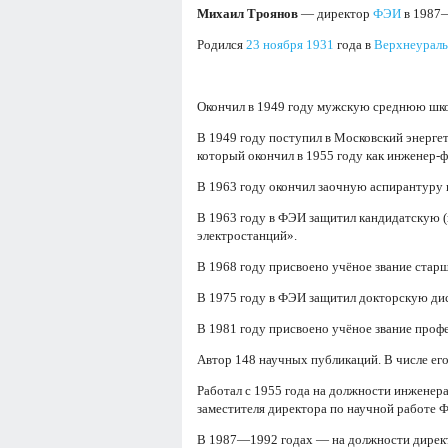
Михаил Троянов
— директор
ФЭИ
в 1987—
Родился
23 ноября
1931
года в
Верхнеураль
Окончил в 1949 году мужскую среднюю шко
В 1949 году поступил в Московский энергет
который окончил в 1955 году как инженер-
В 1963 году окончил заочную аспирантуру
В 1963 году в ФЭИ защитил кандидатскую (
электростанций».
В 1968 году присвоено учёное звание старш
В 1975 году в ФЭИ защитил докторскую дис
В 1981 году присвоено учёное звание профе
Автор 148 научных публикаций. В числе его
Работал с 1955 года на должности инженера
заместителя директора по научной работе 
В 1987—1992 годах — на должности директ