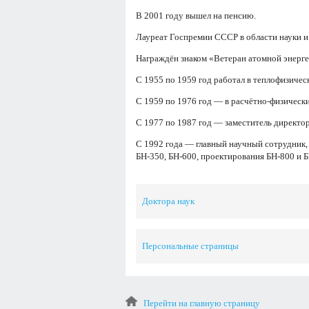
В 2001 году вышел на пенсию.
Лауреат Госпремии СССР в области науки и 
Награждён знаком «Ветеран атомной энерг
С 1955 по 1959 год работал в теплофизичес
С 1959 по 1976 год — в расчётно-физически
С 1977 по 1987 год — заместитель директор
С 1992 года — главный научный сотрудник,
БН-350, БН-600, проектирования БН-800 и 
Доктора наук
Персональные страницы
Перейти на главную страницу