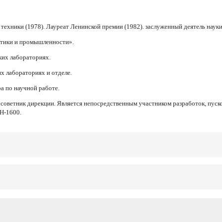
техники (1978). Лауреат Ленинской премии (1982). заслуженный деятель науки
етики и промышленности».
ких лабораториях.
х лабораториях и отделе.
а по научной работе.
 советник дирекции. Является непосредственным участником разработок, пуск
БН-1600.