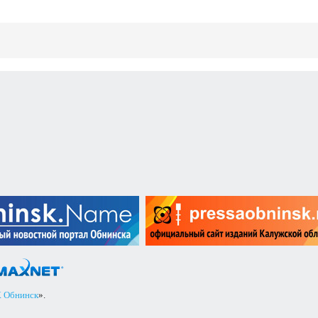
 Обнинск
».