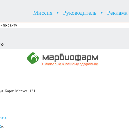
Миссия
•
Руководитель
•
Реклама
м»
 ул. Карла Маркса, 121.
лоты
.
К
».