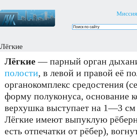
Миссия
Лёгкие
Лёгкие
— парный орган дыхани
полости
, в левой и правой её п
органокомплекс средостения (с
форму полуконуса, основание к
верхушка выступает на 1—3 см
Лёгкие имеют выпуклую рёберн
есть отпечатки от рёбер), вог