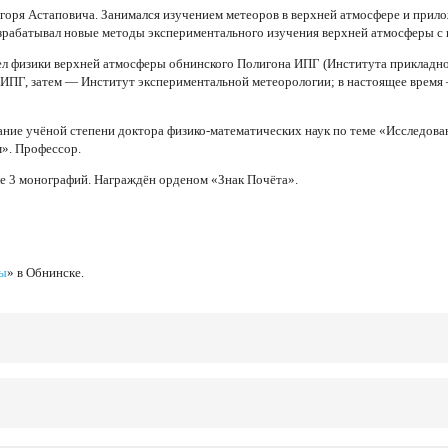
горя Астаповича. Занимался изучением метеоров в верхней атмосфере и прил
зрабатывал новые методы экспериментального изучения верхней атмосферы с 
дел физики верхней атмосферы обнинского Полигона ИПГ (Института прикладн
 ИПГ, затем — Институт экспериментальной метеорологии; в настоящее время
ние учёной степени доктора физико-математических наук по теме «Исследован
». Профессор.
ле 3 монографий. Награждён орденом «Знак Почёта».
ры
» в Обнинске.