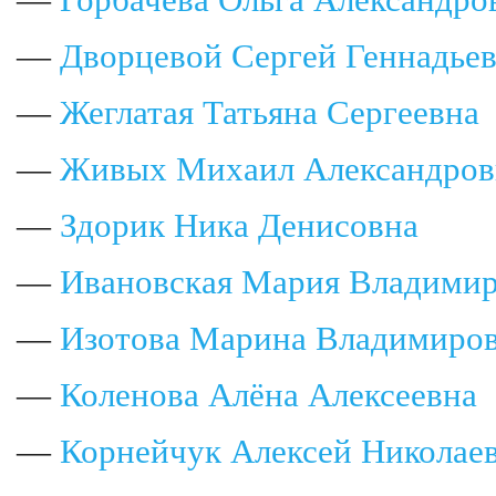
—
Горбачёва Ольга Александро
—
Дворцевой Сергей Геннадье
—
Жеглатая Татьяна Сергеевна
—
Живых Михаил Александров
—
Здорик Ника Денисовна
—
Ивановская Мария Владими
—
Изотова Марина Владимиро
—
Коленова Алёна Алексеевна
—
Корнейчук Алексей Николае