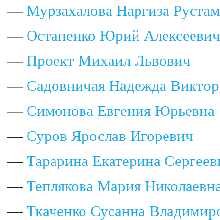
—
Мурзахалова Наргиза Руста
—
Остапенко Юрий Алексеевич
—
Проект Михаил Львович
—
Садовничая Надежда Виктор
—
Симонова Евгения Юрьевна
—
Суров Ярослав Игоревич
—
Тарарина Екатерина Сергеев
—
Теплякова Мария Николаевн
—
Ткаченко Сусанна Владимир