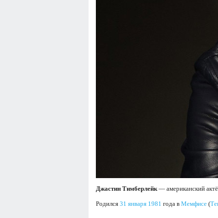
Джастин Тимберлейк
— американский актё
Родился
31 января
1981
года в
Мемфисе
(
Те