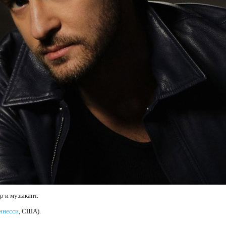
р и музыкант.
ннесси
, США).