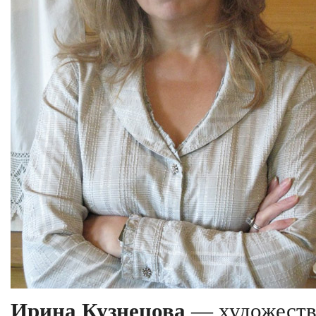
Ирина Кузнецова
— художеств