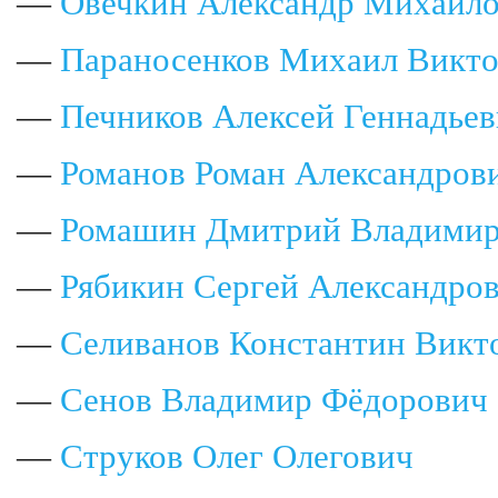
—
Овечкин Александр Михайл
—
Параносенков Михаил Викт
—
Печников Алексей Геннадье
—
Романов Роман Александров
—
Ромашин Дмитрий Владими
—
Рябикин Сергей Александро
—
Селиванов Константин Викт
—
Сенов Владимир Фёдорович
—
Струков Олег Олегович