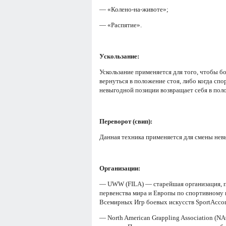
— «Колено-на-животе»;
— «Распятие».
Ускользание:
Ускользание применяется для того, чтобы 
вернуться в положение стоя, либо когда спо
невыгодной позиции возвращает себя в пол
Переворот (свип):
Данная техника применяется для смены не
Организации:
— UWW (FILA) — старейшая организация, п
первенства мира и Европы по спортивном
Всемирных Игр боевых искусств SportAccor
— North American Grappling Association (