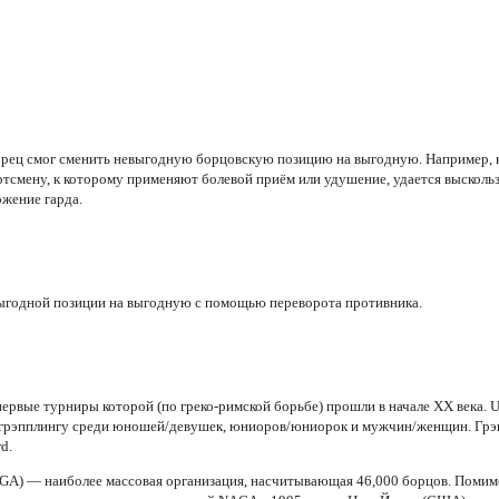
борец смог сменить невыгодную борцовскую позицию на выгодную. Например, 
ртсмену, к которому применяют болевой приём или удушение, удается выскольз
ожение гарда.
выгодной позиции на выгодную с помощью переворота противника.
ервые турниры которой (по греко-римской борьбе) прошли в начале XX века
у грэпплингу среди юношей/девушек, юниоров/юниорок и мужчин/женщин. Гр
d.
NAGA) — наиболее массовая организация, насчитывающая 46,000 борцов. Поми