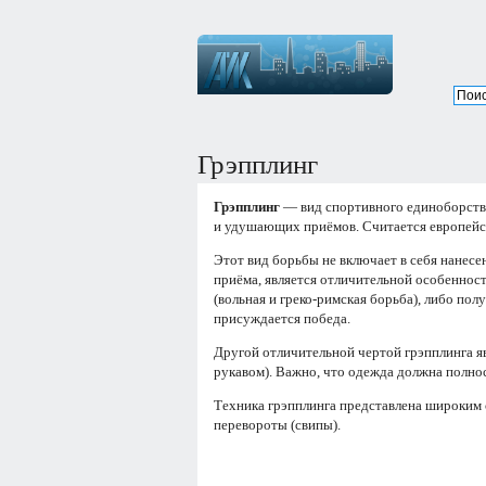
Грэпплинг
Грэпплинг
— вид спортивного единоборств
и удушающих приёмов. Считается европейс
Этот вид борьбы не включает в себя нанес
приёма, является отличительной особеннос
(вольная и греко-римская борьба), либо пол
присуждается победа.
Другой отличительной чертой грэпплинга я
рукавом). Важно, что одежда должна полнос
Техника грэпплинга представлена широким с
перевороты (свипы).