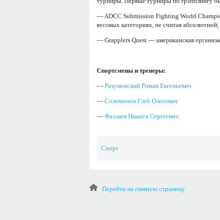
турниры. Первые турниры по грэпплингу б
— ADCC Submission Fighting World Champio
весовых категориях, не считая абсолютно
— Grapplers Quest — американская организа
Спортсмены и тренеры:
—
Разумовский Роман Евгеньевич
—
Соломонов Глеб Олегович
—
Фазлаев Никита Сергеевич
Спорт
Перейти на главную страницу