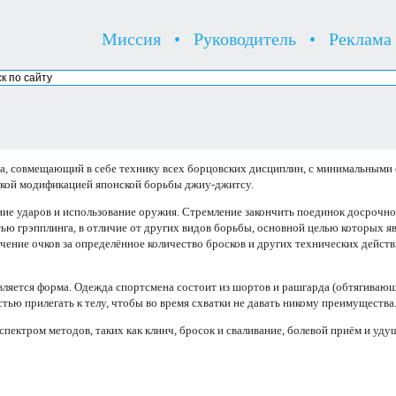
Миссия
•
Руководитель
•
Реклама
а, совмещающий в себе технику всех борцовских дисциплин, с минимальными
кой модификацией японской борьбы джиу-джитсу.
ение ударов и использование оружия. Стремление закончить поединок досроч
тью грэпплинга, в отличие от других видов борьбы, основной целью которых 
учение очков за определённое количество бросков и других технических действ
вляется форма. Одежда спортсмена состоит из шортов и рашгарда (обтягиваю
тью прилегать к телу, чтобы во время схватки не давать никому преимущества
пектром методов, таких как клинч, бросок и сваливание, болевой приём и уду