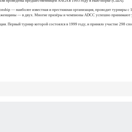
ыли проведены предшественницей NAGA в 1995 году в Нью-Йорке (США).
nship — наиболее известная и престижная организация, проводит турниры с 
й; женщины — в двух. Многие призёры и чемпионы ADCC успешно принимают у
ция. Первый турнир которой состоялся в 1999 году, и приняло участие 298 сп