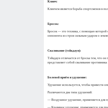
Клинч:
Клинчем является борьба спортсменов в пол
Бросок:
Бросок — это техника, с помощью которой о
оппонента из строя сильным ударом о зем
Сваливание (тэйкдаун):
Тэйкдаун отличается от броска тем, что он
представляет собой сваливание противника 
Болевой приём и удушение:
Удушение используется, чтобы привести опп
Различаются два типа удушений:
— Воздушное удушение, применяется для пр
— Кровяное удушение, применяется для пре