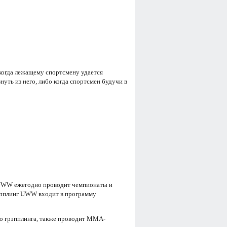
когда лежащему спортсмену удается
нуть из него, либо когда спортсмен будучи в
. UWW ежегодно проводит чемпионаты и
эпплинг UWW входит в программу
мо грэпплинга, также проводит ММА-