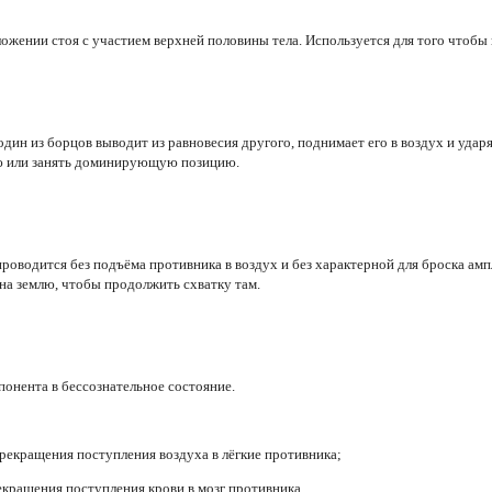
ожении стоя с участием верхней половины тела. Используется для того чтобы 
дин из борцов выводит из равновесия другого, поднимает его в воздух и удар
лю или занять доминирующую позицию.
 проводится без подъёма противника в воздух и без характерной для броска ам
на землю, чтобы продолжить схватку там.
онента в бессознательное состояние.
екращения поступления воздуха в лёгкие противника;
кращения поступления крови в мозг противника.