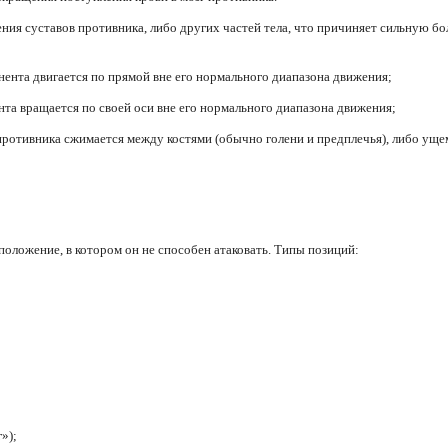
я суставов противника, либо других частей тела, что причиняет сильную бол
ента двигается по прямой вне его нормального диапазона движения;
та вращается по своей оси вне его нормального диапазона движения;
отивника сжимается между костями (обычно голени и предплечья), либо ущем
положение, в котором он не способен атаковать. Типы позиций:
»);