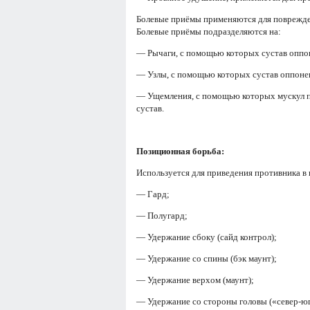
Болевые приёмы применяются для повреждени
Болевые приёмы подразделяются на:
— Рычаги, с помощью которых сустав оппон
— Узлы, с помощью которых сустав оппонен
— Ущемления, с помощью которых мускул пр
сустав.
Позиционная борьба:
Используется для приведения противника в 
— Гард;
— Полугард;
— Удержание сбоку (сайд контрол);
— Удержание со спины (бэк маунт);
— Удержание верхом (маунт);
— Удержание со стороны головы («север-юг