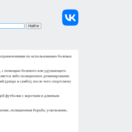
 ограничениями по использованию болевых
но, с помощью болевого или удушающего
является либо позиционное доминирование
ий (дзюдо и самбо), после чего спортсмену
щей футболки с коротким и длинным
.
шение, позиционная борьба, ускользание,