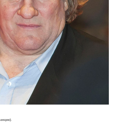
анция).