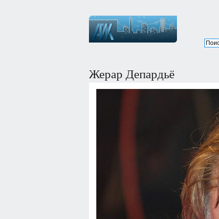
Жерар Депардьё