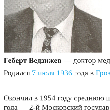
Геберт Ведзижев
— доктор мед
Родился
7 июля
1936
года в
Гро
Окончил в 1954 году среднюю ш
года — 2-й Московский госуда