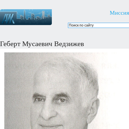
Миссия
Геберт Мусаевич Ведзижев