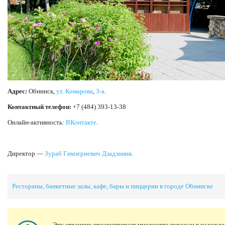
Адрес:
Обнинск,
ул. Комарова
,
3-а
.
Контактный телефон:
+7 (484) 393-13-38
Онлайн-активность:
ВКонтакте
.
Директор —
Зураб Гимзериевич Дзадзамия
.
Рестораны, банкетные залы, кафе, бары и пиццерии в городе Обнинске
Эту страницу просматривает множество горожан в надежде